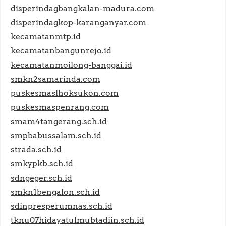
disperindagbangkalan-madura.com
disperindagkop-karanganyar.com
kecamatanmtp.id
kecamatanbangunrejo.id
kecamatanmoilong-banggai.id
smkn2samarinda.com
puskesmaslhoksukon.com
puskesmaspenrang.com
smam4tangerang.sch.id
smpbabussalam.sch.id
strada.sch.id
smkypkb.sch.id
sdngeger.sch.id
smkn1bengalon.sch.id
sdinpresperumnas.sch.id
tknu07hidayatulmubtadiin.sch.id