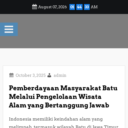
Skip
August 07, 2026
01
44
34
AM
to
content
admin
Pemberdayaan Masyarakat Batu
Melalui Pengelolaan Wisata
Alam yang Bertanggung Jawab
Indonesia memiliki keindahan alam yang
melimpah, termasuk wilayah Batu di Jawa Timur