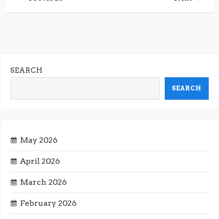
P
Post
Post
o
s
t
SEARCH
n
SEARCH
a
v
May 2026
i
April 2026
g
March 2026
February 2026
a