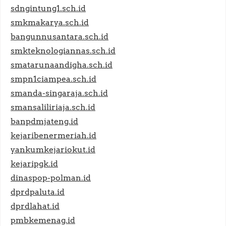
sdngintung1.sch.id
smkmakarya.sch.id
bangunnusantara.sch.id
smkteknologiannas.sch.id
smatarunaandigha.sch.id
smpn1ciampea.sch.id
smanda-singaraja.sch.id
smansaliliriaja.sch.id
banpdmjateng.id
kejaribenermeriah.id
yankumkejariokut.id
kejaripgk.id
dinaspop-polman.id
dprdpaluta.id
dprdlahat.id
pmbkemenag.id