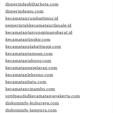
disperindagblitarkota.com
disperindagsu.com
kecamatanrumbaitimur.id
pemerintahkecamatanrilauale.id
kecamatantanjungpinangbarat.id
kecamatantingkir.com
kecamatanplakattinggi.com
kecamatantampan.com
kecamatanjabung.com
kecamatanpagelaran.com
kecamatanleksono.com
kecamatanbatu.com
kecamatancinambo.com
uptdpaudsdkecamatanjayakerta.com
diskominfo-kuburaya.com
diskominfo-lampura.com