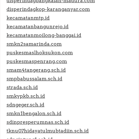
disperindagbangkalan-madura.com
disperindagkop-karanganyar.com
kecamatanmtp.id
kecamatanbangunrejo.id
kecamatanmoilong-banggai.id
smkn2samarinda.com
puskesmaslhoksukon.com
puskesmaspenrang.com
smam4tangerang.sch.id
smpbabussalam.sch.id
strada.sch.id
smkypkb.sch.id
sdngeger.sch.id
smkn1bengalon.sch.id
sdinpresperumnas.sch.id
tknu07hidayatulmubtadiin.sch.id