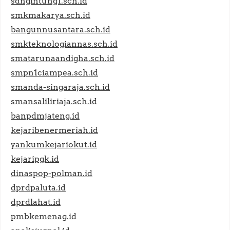
sdngintung1.sch.id
smkmakarya.sch.id
bangunnusantara.sch.id
smkteknologiannas.sch.id
smatarunaandigha.sch.id
smpn1ciampea.sch.id
smanda-singaraja.sch.id
smansaliliriaja.sch.id
banpdmjateng.id
kejaribenermeriah.id
yankumkejariokut.id
kejaripgk.id
dinaspop-polman.id
dprdpaluta.id
dprdlahat.id
pmbkemenag.id