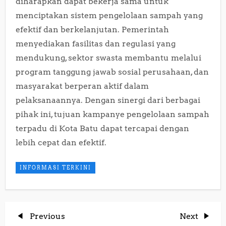
diharapkan dapat bekerja sama untuk
menciptakan sistem pengelolaan sampah yang
efektif dan berkelanjutan. Pemerintah
menyediakan fasilitas dan regulasi yang
mendukung, sektor swasta membantu melalui
program tanggung jawab sosial perusahaan, dan
masyarakat berperan aktif dalam
pelaksanaannya. Dengan sinergi dari berbagai
pihak ini, tujuan kampanye pengelolaan sampah
terpadu di Kota Batu dapat tercapai dengan
lebih cepat dan efektif.
INFORMASI TERKINI
P
Previous
Next
Previous
Next