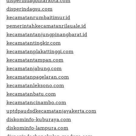
disperindagblitarkota.com
disperindagsu.com
kecamatanrumbaitimur.id
pemerintahkecamatanrilauale.id
kecamatantanjungpinangbarat.id
kecamatantingkir.com
kecamatanplakattinggi.com
kecamatantampan.com
kecamatanjabung.com
kecamatanpagelaran.com
kecamatanleksono.com
kecamatanbatu.com
kecamatancinambo.com
uptdpaudsdkecamatanjayakerta.com
diskominfo-kuburaya.com
diskominfo-lampura.com