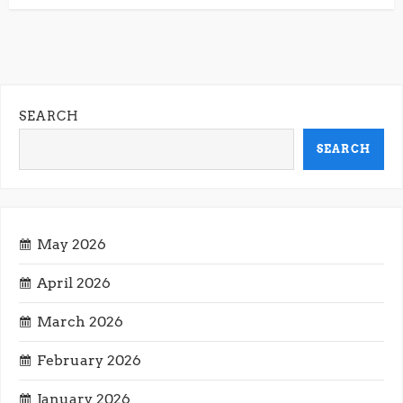
Post
Post
o
s
t
SEARCH
n
SEARCH
a
v
May 2026
i
April 2026
g
March 2026
February 2026
a
January 2026