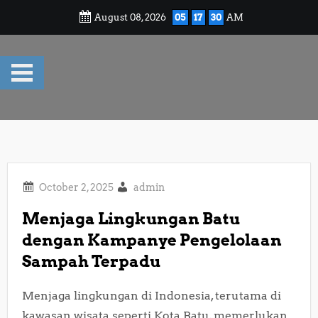
Skip
August 08, 2026
05
17
30
AM
to
content
admin
Menjaga Lingkungan Batu
dengan Kampanye Pengelolaan
Sampah Terpadu
Menjaga lingkungan di Indonesia, terutama di
kawasan wisata seperti Kota Batu, memerlukan