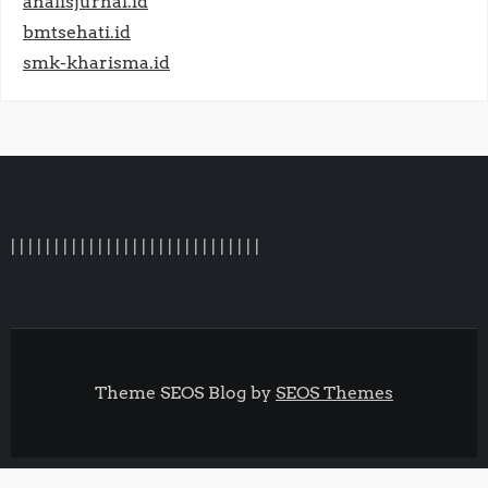
analisjurnal.id
bmtsehati.id
smk-kharisma.id
|
|
|
|
|
|
|
|
|
|
|
|
|
|
|
| |
|
|
|
|
|
|
|
|
|
|
|
|
Theme SEOS Blog by
SEOS Themes