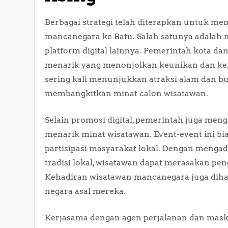
Berbagai strategi telah diterapkan untuk me
mancanegara ke Batu. Salah satunya adalah m
platform digital lainnya. Pemerintah kota da
menarik yang menonjolkan keunikan dan kein
sering kali menunjukkan atraksi alam dan bu
membangkitkan minat calon wisatawan.
Selain promosi digital, pemerintah juga meng
menarik minat wisatawan. Event-event ini bi
partisipasi masyarakat lokal. Dengan meng
tradisi lokal, wisatawan dapat merasakan pen
Kehadiran wisatawan mancanegara juga dih
negara asal mereka.
Kerjasama dengan agen perjalanan dan maska