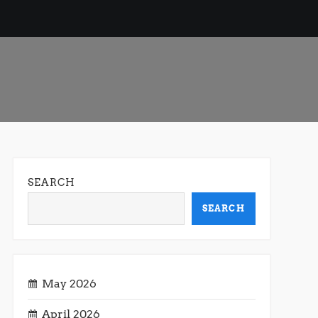
SEARCH
SEARCH
May 2026
April 2026