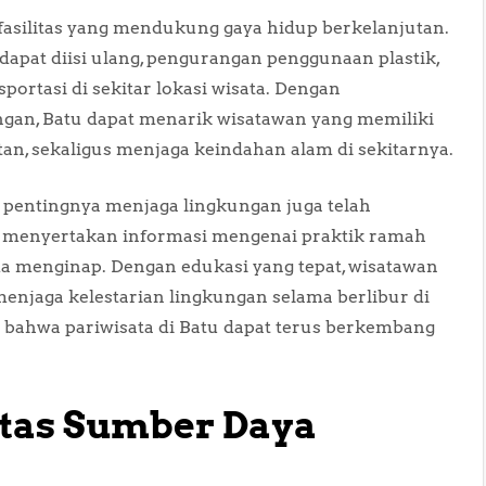
fasilitas yang mendukung gaya hidup berkelanjutan.
apat diisi ulang, pengurangan penggunaan plastik,
portasi di sekitar lokasi wisata. Dengan
an, Batu dapat menarik wisatawan yang memiliki
tan, sekaligus menjaga keindahan alam di sekitarnya.
pentingnya menjaga lingkungan juga telah
li menyertakan informasi mengenai praktik ramah
ma menginap. Dengan edukasi yang tepat, wisatawan
menjaga kelestarian lingkungan selama berlibur di
 bahwa pariwisata di Batu dapat terus berkembang
tas Sumber Daya