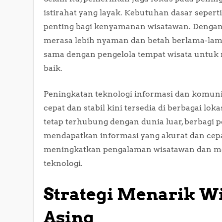
istirahat yang layak. Kebutuhan dasar seperti
penting bagi kenyamanan wisatawan. Dengan f
merasa lebih nyaman dan betah berlama-lam
sama dengan pengelola tempat wisata untuk 
baik.
Peningkatan teknologi informasi dan komunik
cepat dan stabil kini tersedia di berbagai l
tetap terhubung dengan dunia luar, berbagi 
mendapatkan informasi yang akurat dan cepat
meningkatkan pengalaman wisatawan dan me
teknologi.
Strategi Menarik W
Asing