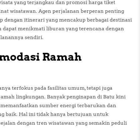
sata yang terjangkau dan promosi harga tiket
nat wisatawan. Agen perjalanan berperan penting
 dengan itinerari yang mencakup berbagai destinasi
n dapat menikmati liburan yang terencana dengan
alanannya sendiri.
modasi Ramah
anya terfokus pada fasilitas umum, tetapi juga
mah lingkungan. Banyak penginapan di Batu kini
n memanfaatkan sumber energi terbarukan dan
 baik. Hal ini tidak hanya bertujuan untuk
sejalan dengan tren wisatawan yang semakin peduli