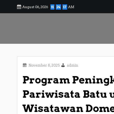
Skip
August 06, 2026
11
24
18
AM
to
content
admin
Program Peningk
Pariwisata Batu
Wisatawan Dome