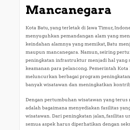
Mancanegara
Kota Batu, yang terletak di Jawa Timur, Indone
menyuguhkan pemandangan alam yang menak
keindahan alamnya yang memikat, Batu menj
maupun mancanegara. Namun, seiring pertum
peningkatan infrastruktur menjadi hal yan
keamanan para pelancong. Pemerintah Kota B
meluncurkan berbagai program peningkatan 
banyak wisatawan dan meningkatkan kontribu
Dengan pertumbuhan wisatawan yang terus m
adalah bagaimana menyediakan fasilitas 
wisatawan. Dari peningkatan jalan, fasilita
semua aspek harus diperhatikan dengan seks