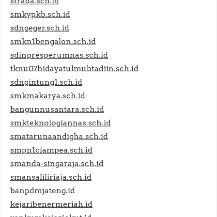
strada.sch.id
smkypkb.sch.id
sdngeger.sch.id
smkn1bengalon.sch.id
sdinpresperumnas.sch.id
tknu07hidayatulmubtadiin.sch.id
sdngintung1.sch.id
smkmakarya.sch.id
bangunnusantara.sch.id
smkteknologiannas.sch.id
smatarunaandigha.sch.id
smpn1ciampea.sch.id
smanda-singaraja.sch.id
smansaliliriaja.sch.id
banpdmjateng.id
kejaribenermeriah.id