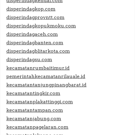
disperindagkendal.com
disperindagkop.com
disperindagprovntt.com
disperindagkopukmoku.com
disperindagaceh.com
disperindagbanten.com
disperindagblitarkota.com
disperindagsu.com
kecamatanrumbaitimur.id
pemerintahkecamatanrilauale.id
kecamatantanjungpinangbarat.id
kecamatantingkir.com
kecamatanplakattinggi.com
kecamatantampan.com
kecamatanjabung.com
kecamatanpagelaran.com