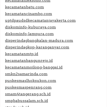
kecamatanleksono.com
kecamatanbatu.com
kecamatancinambo.com
uptdpaudsdkecamatanjayakerta.com
diskominfo-kuburaya.com
diskominfo-lampura.com
disperindagbangkalan-madura.com
disperindagkop-karanganyar.com
kecamatanmtp.id
kecamatanbangunrejo.id
kecamatanmoilong-banggai.id
smkn2samarinda.com
puskesmaslhoksukon.com
puskesmaspenrang.com
smam4tangerang.sch.id
smpbabussalam.sch.id