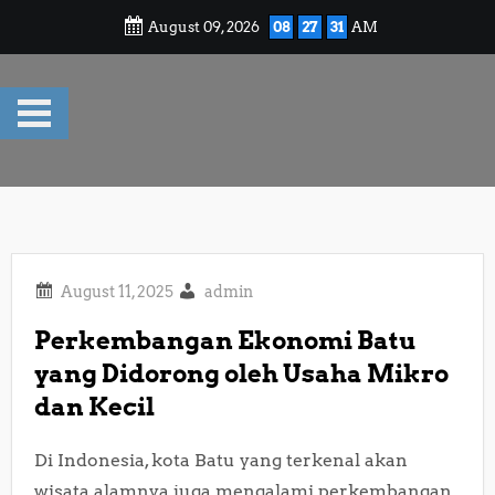
Skip
August 09, 2026
08
27
31
AM
to
content
admin
Perkembangan Ekonomi Batu
yang Didorong oleh Usaha Mikro
dan Kecil
Di Indonesia, kota Batu yang terkenal akan
wisata alamnya juga mengalami perkembangan