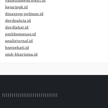
yankumkejariokut.id
kejaripgk.id
dinaspop-polman.id
dprdpaluta.id
dprdlahat.id
pmbkemenag.id
analisjurnal.id
bmtsehati.id
smk-kharisma.id
|
|
|
|
|
|
|
|
|
|
|
|
|
|
|
| |
|
|
|
|
|
|
|
|
|
|
|
|