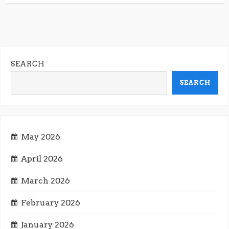
Post
Post
o
s
t
SEARCH
n
SEARCH
a
v
May 2026
i
April 2026
g
March 2026
February 2026
a
January 2026