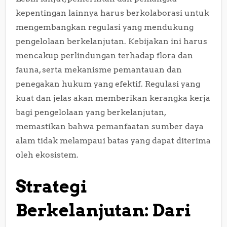
kepentingan lainnya harus berkolaborasi untuk
mengembangkan regulasi yang mendukung
pengelolaan berkelanjutan. Kebijakan ini harus
mencakup perlindungan terhadap flora dan
fauna, serta mekanisme pemantauan dan
penegakan hukum yang efektif. Regulasi yang
kuat dan jelas akan memberikan kerangka kerja
bagi pengelolaan yang berkelanjutan,
memastikan bahwa pemanfaatan sumber daya
alam tidak melampaui batas yang dapat diterima
oleh ekosistem.
Strategi
Berkelanjutan: Dari