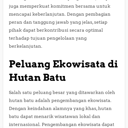
juga memperkuat komitmen bersama untuk
mencapai keberlanjutan. Dengan pembagian
peran dan tanggung jawab yang jelas, setiap
pihak dapat berkontribusi secara optimal
terhadap tujuan pengelolaan yang
berkelanjutan.
Peluang Ekowisata di
Hutan Batu
Salah satu peluang besar yang ditawarkan oleh
hutan batu adalah pengembangan ekowisata.
Dengan keindahan alamnya yang khas, hutan
batu dapat menarik wisatawan lokal dan
internasional. Pengembangan ekowisata dapat