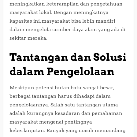
meningkatkan keterampilan dan pengetahuan
masyarakat lokal. Dengan meningkatnya
kapasitas ini, masyarakat bisa lebih mandiri
dalam mengelola sumber daya alam yang ada di
sekitar mereka.
Tantangan dan Solusi
dalam Pengelolaan
Meskipun potensi hutan batu sangat besar,
berbagai tantangan harus dihadapi dalam
pengelolaannya. Salah satu tantangan utama
adalah kurangnya kesadaran dan pemahaman
masyarakat mengenai pentingnya
keberlanjutan. Banyak yang masih memandang