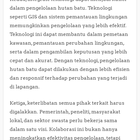
dalam pengelolaan hutan batu. Teknologi
seperti GIS dan sistem pemantauan lingkungan
memungkinkan pengelolaan yang lebih efektif.
Teknologi ini dapat membantu dalam pemetaan
kawasan, pemantauan perubahan lingkungan,
serta dalam pengambilan keputusan yang lebih
cepat dan akurat. Dengan teknologi, pengelolaan
hutan batu dapat dilakukan dengan lebih efisien
dan responsif terhadap perubahan yang terjadi
di lapangan.
Ketiga, keterlibatan semua pihak terkait harus
digalakkan. Pemerintah, peneliti, masyarakat
lokal, dan sektor swasta perlu bekerja sama
dalam satu visi. Kolaborasi ini bukan hanya
meningkatkan efektivitas pengelolaan, tetapi