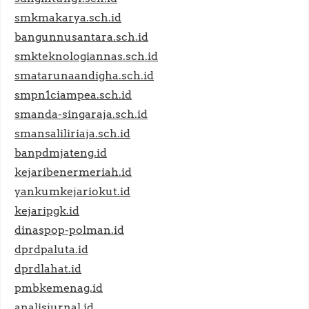
smkmakarya.sch.id
bangunnusantara.sch.id
smkteknologiannas.sch.id
smatarunaandigha.sch.id
smpn1ciampea.sch.id
smanda-singaraja.sch.id
smansaliliriaja.sch.id
banpdmjateng.id
kejaribenermeriah.id
yankumkejariokut.id
kejaripgk.id
dinaspop-polman.id
dprdpaluta.id
dprdlahat.id
pmbkemenag.id
analisjurnal.id