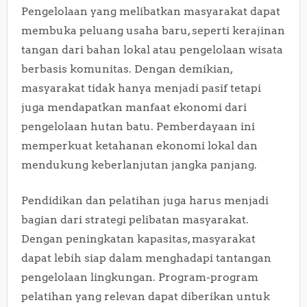
Pengelolaan yang melibatkan masyarakat dapat
membuka peluang usaha baru, seperti kerajinan
tangan dari bahan lokal atau pengelolaan wisata
berbasis komunitas. Dengan demikian,
masyarakat tidak hanya menjadi pasif tetapi
juga mendapatkan manfaat ekonomi dari
pengelolaan hutan batu. Pemberdayaan ini
memperkuat ketahanan ekonomi lokal dan
mendukung keberlanjutan jangka panjang.
Pendidikan dan pelatihan juga harus menjadi
bagian dari strategi pelibatan masyarakat.
Dengan peningkatan kapasitas, masyarakat
dapat lebih siap dalam menghadapi tantangan
pengelolaan lingkungan. Program-program
pelatihan yang relevan dapat diberikan untuk