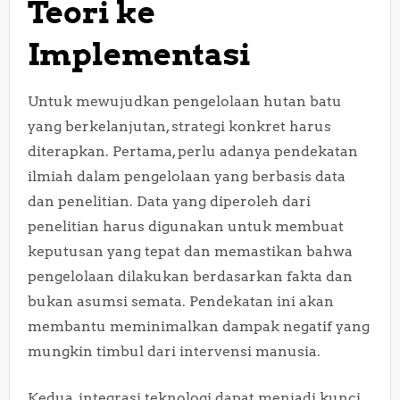
Teori ke
Implementasi
Untuk mewujudkan pengelolaan hutan batu
yang berkelanjutan, strategi konkret harus
diterapkan. Pertama, perlu adanya pendekatan
ilmiah dalam pengelolaan yang berbasis data
dan penelitian. Data yang diperoleh dari
penelitian harus digunakan untuk membuat
keputusan yang tepat dan memastikan bahwa
pengelolaan dilakukan berdasarkan fakta dan
bukan asumsi semata. Pendekatan ini akan
membantu meminimalkan dampak negatif yang
mungkin timbul dari intervensi manusia.
Kedua, integrasi teknologi dapat menjadi kunci