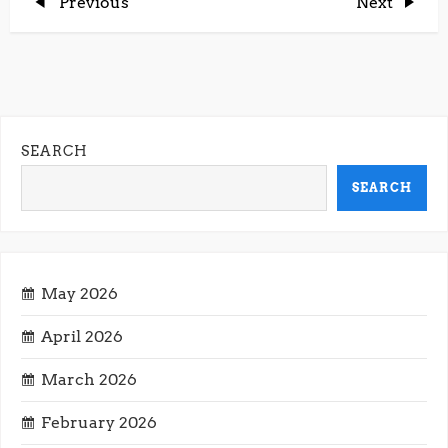
P
Previous
Next
Previous
Next
Post
Post
o
s
t
SEARCH
n
SEARCH
a
v
May 2026
i
April 2026
g
March 2026
February 2026
a