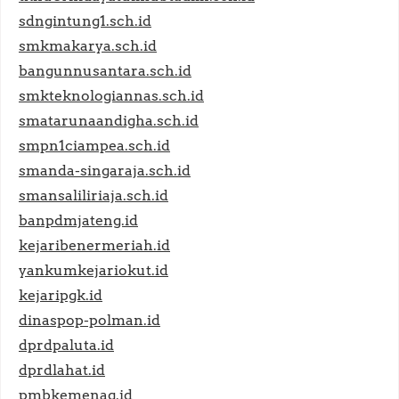
sdngintung1.sch.id
smkmakarya.sch.id
bangunnusantara.sch.id
smkteknologiannas.sch.id
smatarunaandigha.sch.id
smpn1ciampea.sch.id
smanda-singaraja.sch.id
smansaliliriaja.sch.id
banpdmjateng.id
kejaribenermeriah.id
yankumkejariokut.id
kejaripgk.id
dinaspop-polman.id
dprdpaluta.id
dprdlahat.id
pmbkemenag.id