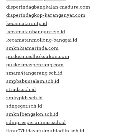
disperindagbangkalan-madura.com
disperindagkop-karanganyar.com
kecamatanmtp.id
kecamatanbangunrejo.id
kecamatanmoilong-banggai.id
smkn2samarinda.com
puskesmaslhoksukon.com
puskesmaspenrang.com
smam4tangerang.sch.id
smpbabussalam.sch.id
strada.sch.id
smkypkb.sch.id
sdngeger.sch.id
smkn1bengalon.sch.id
sdinpresperumnas.sch.id
tknu07hidayatulmubtadiin.sch.id