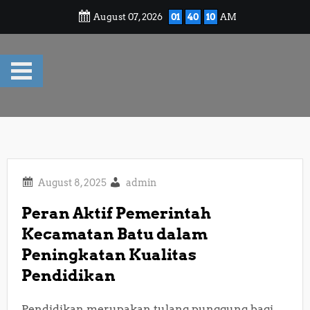
Skip
August 07, 2026
01
40
11
AM
to
content
admin
Peran Aktif Pemerintah
Kecamatan Batu dalam
Peningkatan Kualitas
Pendidikan
Pendidikan merupakan tulang punggung bagi