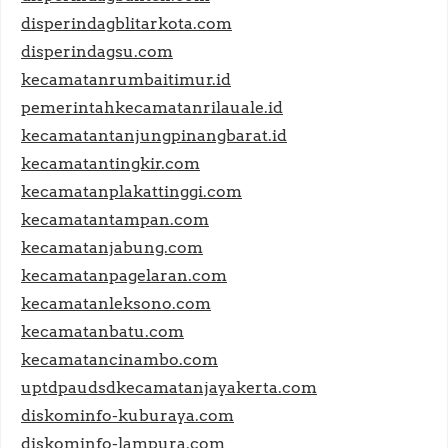
disperindagblitarkota.com
disperindagsu.com
kecamatanrumbaitimur.id
pemerintahkecamatanrilauale.id
kecamatantanjungpinangbarat.id
kecamatantingkir.com
kecamatanplakattinggi.com
kecamatantampan.com
kecamatanjabung.com
kecamatanpagelaran.com
kecamatanleksono.com
kecamatanbatu.com
kecamatancinambo.com
uptdpaudsdkecamatanjayakerta.com
diskominfo-kuburaya.com
diskominfo-lampura.com