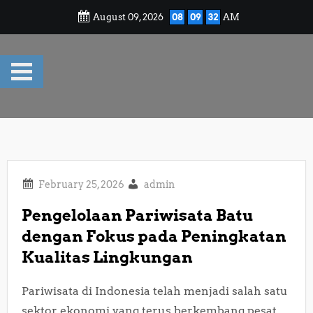
Skip
August 09, 2026
08
09
33
AM
to
content
admin
Pengelolaan Pariwisata Batu
dengan Fokus pada Peningkatan
Kualitas Lingkungan
Pariwisata di Indonesia telah menjadi salah satu
sektor ekonomi yang terus berkembang pesat.