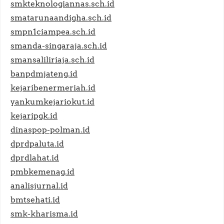
smkteknologiannas.sch.id
smatarunaandigha.sch.id
smpn1ciampea.sch.id
smanda-singaraja.sch.id
smansaliliriaja.sch.id
banpdmjateng.id
kejaribenermeriah.id
yankumkejariokut.id
kejaripgk.id
dinaspop-polman.id
dprdpaluta.id
dprdlahat.id
pmbkemenag.id
analisjurnal.id
bmtsehati.id
smk-kharisma.id