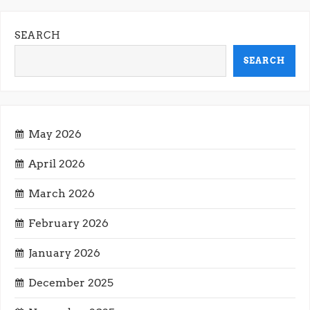
s
t
SEARCH
n
SEARCH
a
v
May 2026
i
April 2026
g
March 2026
February 2026
a
January 2026
t
December 2025
i