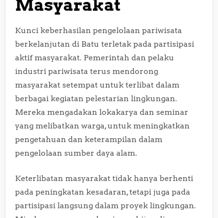
Masyarakat
Kunci keberhasilan pengelolaan pariwisata
berkelanjutan di Batu terletak pada partisipasi
aktif masyarakat. Pemerintah dan pelaku
industri pariwisata terus mendorong
masyarakat setempat untuk terlibat dalam
berbagai kegiatan pelestarian lingkungan.
Mereka mengadakan lokakarya dan seminar
yang melibatkan warga, untuk meningkatkan
pengetahuan dan keterampilan dalam
pengelolaan sumber daya alam.
Keterlibatan masyarakat tidak hanya berhenti
pada peningkatan kesadaran, tetapi juga pada
partisipasi langsung dalam proyek lingkungan.