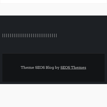
|
|
|
|
|
|
|
|
|
|
|
|
|
|
|
| |
|
|
|
|
|
|
|
|
|
|
|
|
Theme SEOS Blog by
SEOS Themes