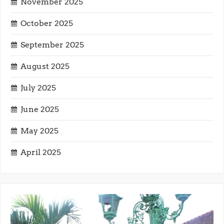
November 2025
o
October 2025
n
September 2025
August 2025
July 2025
June 2025
May 2025
April 2025