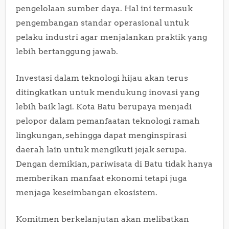
pengelolaan sumber daya. Hal ini termasuk
pengembangan standar operasional untuk
pelaku industri agar menjalankan praktik yang
lebih bertanggung jawab.
Investasi dalam teknologi hijau akan terus
ditingkatkan untuk mendukung inovasi yang
lebih baik lagi. Kota Batu berupaya menjadi
pelopor dalam pemanfaatan teknologi ramah
lingkungan, sehingga dapat menginspirasi
daerah lain untuk mengikuti jejak serupa.
Dengan demikian, pariwisata di Batu tidak hanya
memberikan manfaat ekonomi tetapi juga
menjaga keseimbangan ekosistem.
Komitmen berkelanjutan akan melibatkan