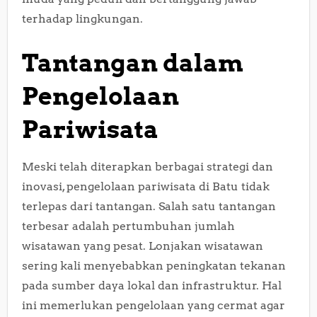
terhadap lingkungan.
Tantangan dalam
Pengelolaan
Pariwisata
Meski telah diterapkan berbagai strategi dan
inovasi, pengelolaan pariwisata di Batu tidak
terlepas dari tantangan. Salah satu tantangan
terbesar adalah pertumbuhan jumlah
wisatawan yang pesat. Lonjakan wisatawan
sering kali menyebabkan peningkatan tekanan
pada sumber daya lokal dan infrastruktur. Hal
ini memerlukan pengelolaan yang cermat agar