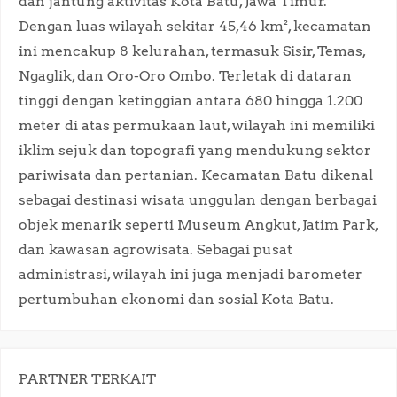
dan jantung aktivitas Kota Batu, Jawa Timur.
Dengan luas wilayah sekitar 45,46 km², kecamatan
ini mencakup 8 kelurahan, termasuk Sisir, Temas,
Ngaglik, dan Oro-Oro Ombo. Terletak di dataran
tinggi dengan ketinggian antara 680 hingga 1.200
meter di atas permukaan laut, wilayah ini memiliki
iklim sejuk dan topografi yang mendukung sektor
pariwisata dan pertanian. Kecamatan Batu dikenal
sebagai destinasi wisata unggulan dengan berbagai
objek menarik seperti Museum Angkut, Jatim Park,
dan kawasan agrowisata. Sebagai pusat
administrasi, wilayah ini juga menjadi barometer
pertumbuhan ekonomi dan sosial Kota Batu.​
PARTNER TERKAIT