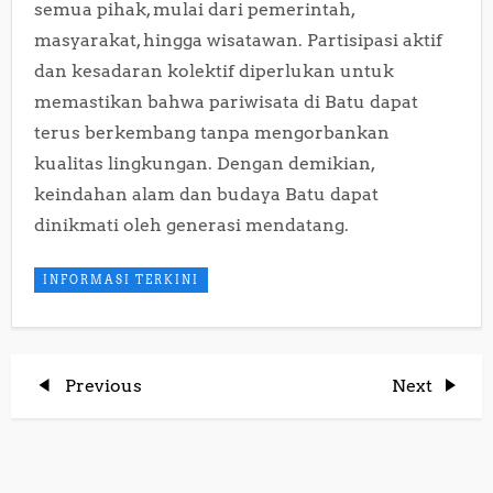
semua pihak, mulai dari pemerintah,
masyarakat, hingga wisatawan. Partisipasi aktif
dan kesadaran kolektif diperlukan untuk
memastikan bahwa pariwisata di Batu dapat
terus berkembang tanpa mengorbankan
kualitas lingkungan. Dengan demikian,
keindahan alam dan budaya Batu dapat
dinikmati oleh generasi mendatang.
INFORMASI TERKINI
P
Previous
Next
Previous
Next
Post
Post
o