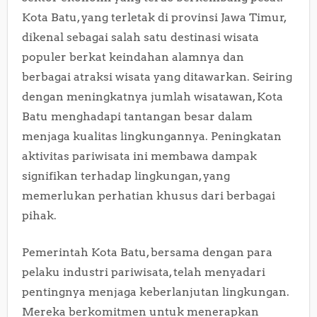
Kota Batu, yang terletak di provinsi Jawa Timur,
dikenal sebagai salah satu destinasi wisata
populer berkat keindahan alamnya dan
berbagai atraksi wisata yang ditawarkan. Seiring
dengan meningkatnya jumlah wisatawan, Kota
Batu menghadapi tantangan besar dalam
menjaga kualitas lingkungannya. Peningkatan
aktivitas pariwisata ini membawa dampak
signifikan terhadap lingkungan, yang
memerlukan perhatian khusus dari berbagai
pihak.
Pemerintah Kota Batu, bersama dengan para
pelaku industri pariwisata, telah menyadari
pentingnya menjaga keberlanjutan lingkungan.
Mereka berkomitmen untuk menerapkan