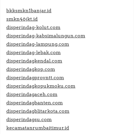
bkksmkn1banjar.id
smkn46jkt.id
disperindag-kolut.com
disperindag-kabsimalungun.com
disperindag-lampung.com
disperindag-lebak.com
disperindagkendal.com
disperindagkop.com
disperindagprovntt.com
disperindagkopukmoku.com
disperindagaceh.com
disperindagbanten.com
disperindagblitarkota.com
disperindagsu.com
kecamatanrumbaitimur.id