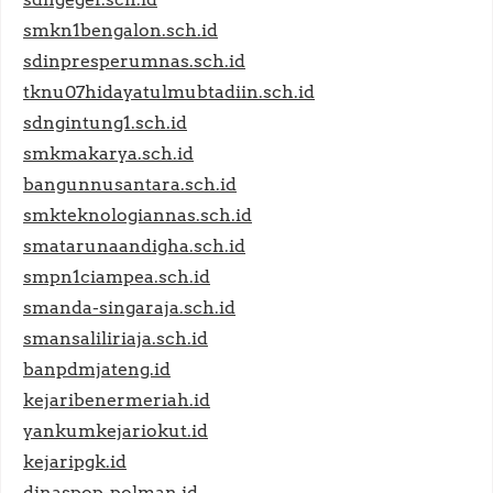
smkn1bengalon.sch.id
sdinpresperumnas.sch.id
tknu07hidayatulmubtadiin.sch.id
sdngintung1.sch.id
smkmakarya.sch.id
bangunnusantara.sch.id
smkteknologiannas.sch.id
smatarunaandigha.sch.id
smpn1ciampea.sch.id
smanda-singaraja.sch.id
smansaliliriaja.sch.id
banpdmjateng.id
kejaribenermeriah.id
yankumkejariokut.id
kejaripgk.id
dinaspop-polman.id