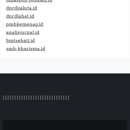
dprdpaluta.id
dprdlahat.id
pmbkemenag.id
analisjurnal.id
bmtsehati.id
smk-kharisma.id
|
|
|
|
|
|
|
|
|
|
|
|
|
|
|
| |
|
|
|
|
|
|
|
|
|
|
|
|