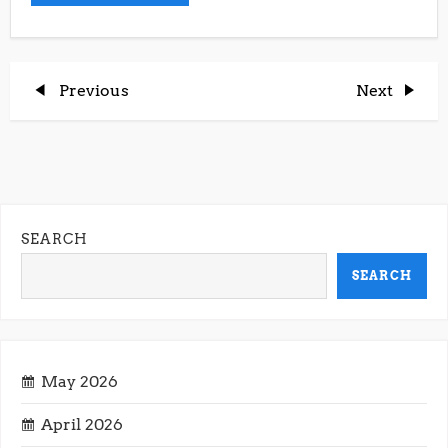
P
Previous
Next
Previous
Next
Post
Post
o
s
t
SEARCH
n
SEARCH
a
v
May 2026
i
April 2026