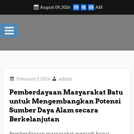
Skip
August 09, 2026
03
01
04
AM
to
content
admin
Pemberdayaan Masyarakat Batu
untuk Mengembangkan Potensi
Sumber Daya Alam secara
Berkelanjutan
Pemberdayaan masyarakat menjadi kunci