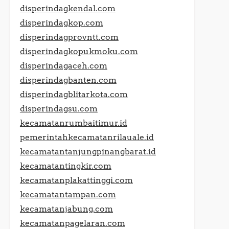
disperindagkendal.com
disperindagkop.com
disperindagprovntt.com
disperindagkopukmoku.com
disperindagaceh.com
disperindagbanten.com
disperindagblitarkota.com
disperindagsu.com
kecamatanrumbaitimur.id
pemerintahkecamatanrilauale.id
kecamatantanjungpinangbarat.id
kecamatantingkir.com
kecamatanplakattinggi.com
kecamatantampan.com
kecamatanjabung.com
kecamatanpagelaran.com