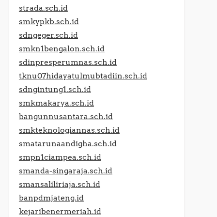
strada.sch.id
smkypkb.sch.id
sdngeger.sch.id
smkn1bengalon.sch.id
sdinpresperumnas.sch.id
tknu07hidayatulmubtadiin.sch.id
sdngintung1.sch.id
smkmakarya.sch.id
bangunnusantara.sch.id
smkteknologiannas.sch.id
smatarunaandigha.sch.id
smpn1ciampea.sch.id
smanda-singaraja.sch.id
smansaliliriaja.sch.id
banpdmjateng.id
kejaribenermeriah.id