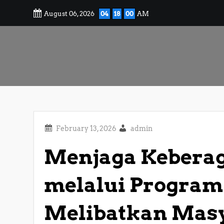
Skip
August 06, 2026
04
18
01
AM
to
content
admin
Menjaga Keberag
melalui Program
Melibatkan Mas