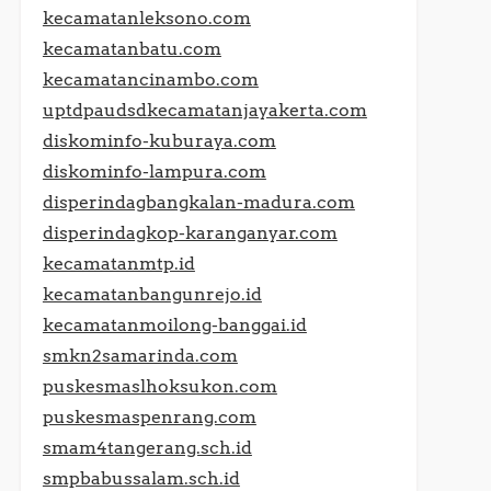
kecamatanleksono.com
kecamatanbatu.com
kecamatancinambo.com
uptdpaudsdkecamatanjayakerta.com
diskominfo-kuburaya.com
diskominfo-lampura.com
disperindagbangkalan-madura.com
disperindagkop-karanganyar.com
kecamatanmtp.id
kecamatanbangunrejo.id
kecamatanmoilong-banggai.id
smkn2samarinda.com
puskesmaslhoksukon.com
puskesmaspenrang.com
smam4tangerang.sch.id
smpbabussalam.sch.id