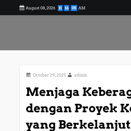
Skip
August 08, 2026
11
16
06
AM
to
content
admin
Menjaga Keberag
dengan Proyek K
yang Berkelanju