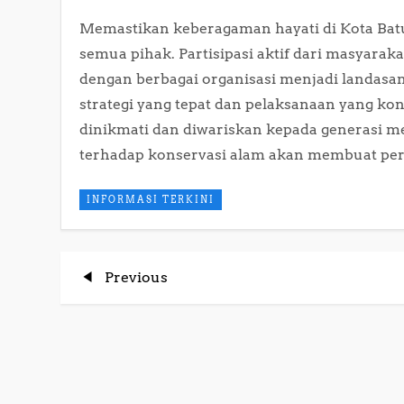
Memastikan keberagaman hayati di Kota Batu
semua pihak. Partisipasi aktif dari masyarak
dengan berbagai organisasi menjadi landasan
strategi yang tepat dan pelaksanaan yang ko
dinikmati dan diwariskan kepada generasi m
terhadap konservasi alam akan membuat perb
INFORMASI TERKINI
P
Previous
Previous
Post
o
s