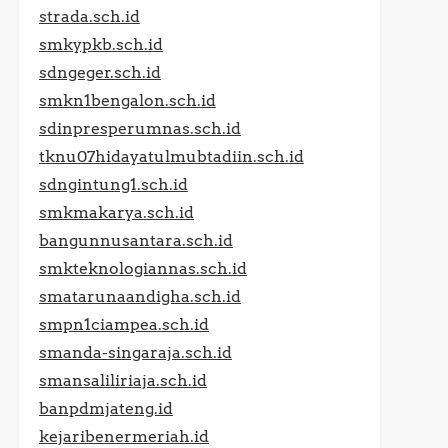
strada.sch.id
smkypkb.sch.id
sdngeger.sch.id
smkn1bengalon.sch.id
sdinpresperumnas.sch.id
tknu07hidayatulmubtadiin.sch.id
sdngintung1.sch.id
smkmakarya.sch.id
bangunnusantara.sch.id
smkteknologiannas.sch.id
smatarunaandigha.sch.id
smpn1ciampea.sch.id
smanda-singaraja.sch.id
smansaliliriaja.sch.id
banpdmjateng.id
kejaribenermeriah.id