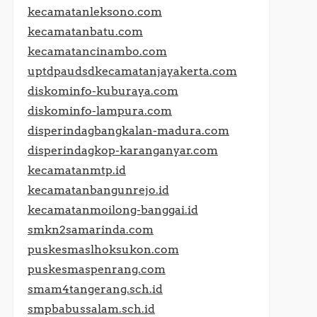
kecamatanleksono.com
kecamatanbatu.com
kecamatancinambo.com
uptdpaudsdkecamatanjayakerta.com
diskominfo-kuburaya.com
diskominfo-lampura.com
disperindagbangkalan-madura.com
disperindagkop-karanganyar.com
kecamatanmtp.id
kecamatanbangunrejo.id
kecamatanmoilong-banggai.id
smkn2samarinda.com
puskesmaslhoksukon.com
puskesmaspenrang.com
smam4tangerang.sch.id
smpbabussalam.sch.id