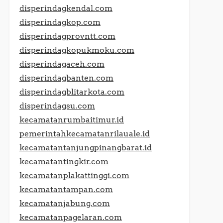
disperindagkendal.com
disperindagkop.com
disperindagprovntt.com
disperindagkopukmoku.com
disperindagaceh.com
disperindagbanten.com
disperindagblitarkota.com
disperindagsu.com
kecamatanrumbaitimur.id
pemerintahkecamatanrilauale.id
kecamatantanjungpinangbarat.id
kecamatantingkir.com
kecamatanplakattinggi.com
kecamatantampan.com
kecamatanjabung.com
kecamatanpagelaran.com