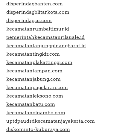
disperindagbanten.com
disperindagblitarkota.com
disperindagsu.com
kecamatanrumbaitimur.id
pemerintahkecamatanrilauale.id
kecamatantanjungpinangbarat.id
kecamatantingkir.com
kecamatanplakattinggi.com
kecamatantampan.com
kecamatanjabung.com
kecamatanpagelaran.com
kecamatanleksono.com
kecamatanbatu.com
kecamatancinambo.com
uptdpaudsdkecamatanjayakerta.com
diskominfo-kuburaya.com