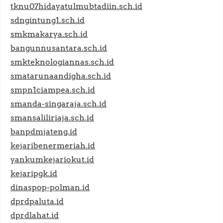
tknu07hidayatulmubtadiin.sch.id
sdngintung1.sch.id
smkmakarya.sch.id
bangunnusantara.sch.id
smkteknologiannas.sch.id
smatarunaandigha.sch.id
smpn1ciampea.sch.id
smanda-singaraja.sch.id
smansaliliriaja.sch.id
banpdmjateng.id
kejaribenermeriah.id
yankumkejariokut.id
kejaripgk.id
dinaspop-polman.id
dprdpaluta.id
dprdlahat.id