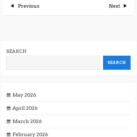
P
Previous
Next
Previous
Next
Post
Post
o
s
t
SEARCH
n
SEARCH
a
v
May 2026
i
April 2026
g
March 2026
February 2026