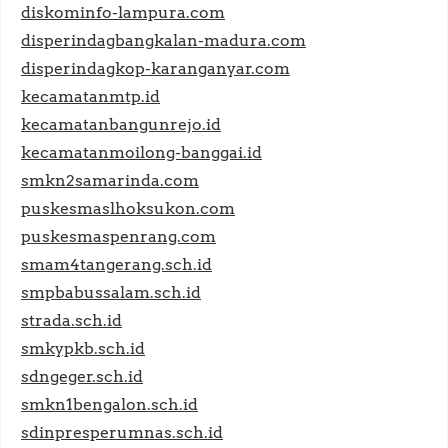
diskominfo-lampura.com
disperindagbangkalan-madura.com
disperindagkop-karanganyar.com
kecamatanmtp.id
kecamatanbangunrejo.id
kecamatanmoilong-banggai.id
smkn2samarinda.com
puskesmaslhoksukon.com
puskesmaspenrang.com
smam4tangerang.sch.id
smpbabussalam.sch.id
strada.sch.id
smkypkb.sch.id
sdngeger.sch.id
smkn1bengalon.sch.id
sdinpresperumnas.sch.id