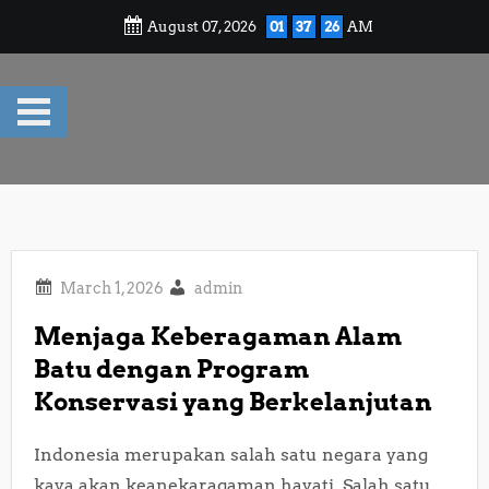
Skip
August 07, 2026
01
37
27
AM
to
content
admin
Menjaga Keberagaman Alam
Batu dengan Program
Konservasi yang Berkelanjutan
Indonesia merupakan salah satu negara yang
kaya akan keanekaragaman hayati. Salah satu