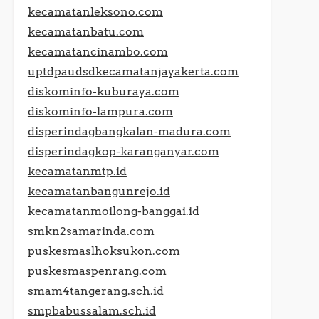
kecamatanleksono.com
kecamatanbatu.com
kecamatancinambo.com
uptdpaudsdkecamatanjayakerta.com
diskominfo-kuburaya.com
diskominfo-lampura.com
disperindagbangkalan-madura.com
disperindagkop-karanganyar.com
kecamatanmtp.id
kecamatanbangunrejo.id
kecamatanmoilong-banggai.id
smkn2samarinda.com
puskesmaslhoksukon.com
puskesmaspenrang.com
smam4tangerang.sch.id
smpbabussalam.sch.id