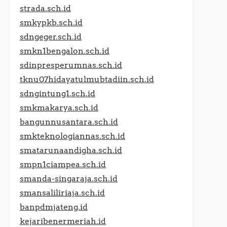
strada.sch.id
smkypkb.sch.id
sdngeger.sch.id
smkn1bengalon.sch.id
sdinpresperumnas.sch.id
tknu07hidayatulmubtadiin.sch.id
sdngintung1.sch.id
smkmakarya.sch.id
bangunnusantara.sch.id
smkteknologiannas.sch.id
smatarunaandigha.sch.id
smpn1ciampea.sch.id
smanda-singaraja.sch.id
smansaliliriaja.sch.id
banpdmjateng.id
kejaribenermeriah.id