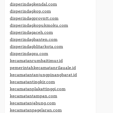
disperindagkendal.com
disperindagkop.com
disperindagprovntt.com
disperindagkopukmoku.com
disperindagaceh.com
disperindagbanten.com
disperindagblitarkota.com
disperindagsu.com
kecamatanrumbaitimur.id
pemerintahkecamatanrilauale.id
kecamatantanjungpinangbarat.id
kecamatantingkir.com
kecamatanplakattinggi.com
kecamatantampan.com
kecamatanjabung.com
kecamatanpagelaran.com