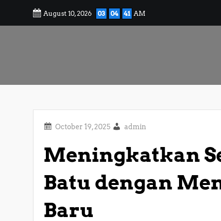
Skip
August 10, 2026
03
04
42
AM
to
content
admin
Meningkatkan S
Batu dengan Mem
Baru