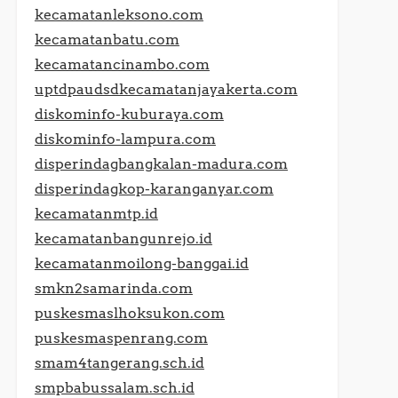
kecamatanleksono.com
kecamatanbatu.com
kecamatancinambo.com
uptdpaudsdkecamatanjayakerta.com
diskominfo-kuburaya.com
diskominfo-lampura.com
disperindagbangkalan-madura.com
disperindagkop-karanganyar.com
kecamatanmtp.id
kecamatanbangunrejo.id
kecamatanmoilong-banggai.id
smkn2samarinda.com
puskesmaslhoksukon.com
puskesmaspenrang.com
smam4tangerang.sch.id
smpbabussalam.sch.id