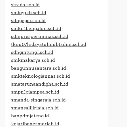
strada.sch.id
smkypkb.sch.id
sdngeger.sch.id
smkn1bengalon.sch.id
sdinpresperumnas.sch.id
tknu07hidayatulmubtadiin.sch.id
sdngintung1.sch.id
smkmakarya.sch.id
bangunnusantara.sch.id
smkteknologiannas.sch.id
smatarunaandigha.sch.id
smpn1ciampea.sch.id
smanda-singaraja.sch.id
smansaliliriaja.sch.id
banpdmjateng.id
kejaribenermeriah.id