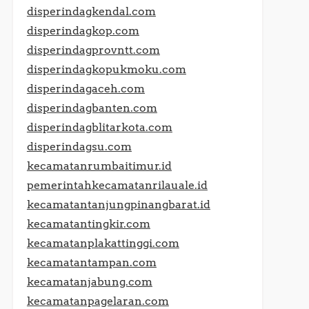
disperindagkendal.com
disperindagkop.com
disperindagprovntt.com
disperindagkopukmoku.com
disperindagaceh.com
disperindagbanten.com
disperindagblitarkota.com
disperindagsu.com
kecamatanrumbaitimur.id
pemerintahkecamatanrilauale.id
kecamatantanjungpinangbarat.id
kecamatantingkir.com
kecamatanplakattinggi.com
kecamatantampan.com
kecamatanjabung.com
kecamatanpagelaran.com