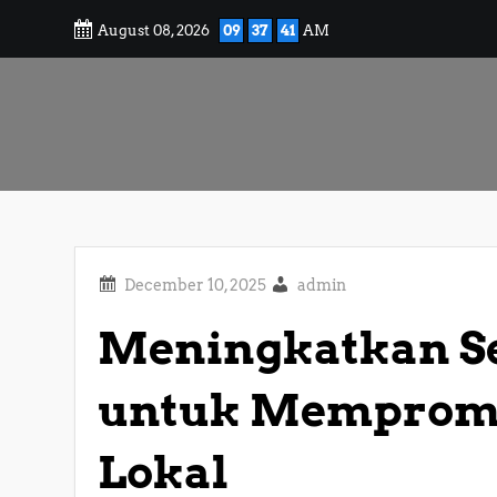
Skip
August 08, 2026
09
37
42
AM
to
content
admin
Meningkatkan Se
untuk Memprom
Lokal