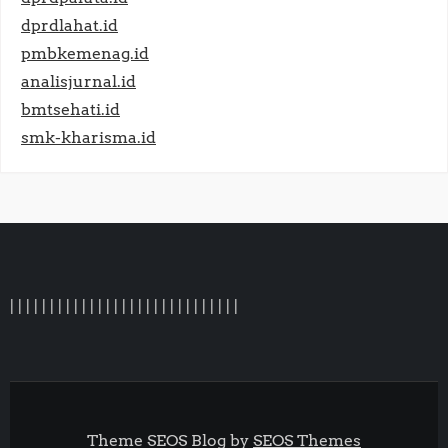
dprdlahat.id
pmbkemenag.id
analisjurnal.id
bmtsehati.id
smk-kharisma.id
|
|
|
|
|
|
|
|
|
|
|
|
|
|
|
| |
|
|
|
|
|
|
|
|
|
|
|
|
Theme SEOS Blog by
SEOS Themes