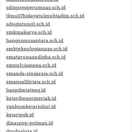
sdinpresperumnas.sch.id
tknu07hidayatulmubtadiin.sch.id
sdngintung1.sch.id
smkmakarya.sch.id
bangunnusantara.sch.id
smkteknologiannas.sch.id
smatarunaandigha.sch.id
smpn1ciampea.sch.id
smanda-singaraja.sch.id
smansaliliriaja.sch.id
banpdmjateng.id
kejaribenermeriah.id
yankumkejariokut.id
kejaripgk.id
dinaspop-polman.id
dprdpaluta.id