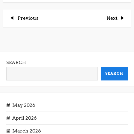
P
Previous
Next
Previous
Next
Post
Post
o
s
t
SEARCH
n
SEARCH
a
v
May 2026
i
April 2026
g
March 2026