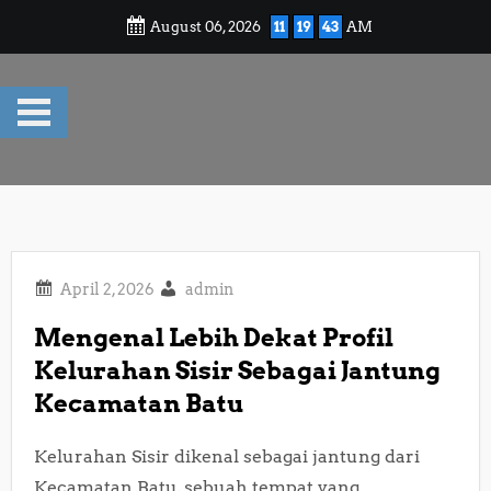
Skip
August 06, 2026
11
19
44
AM
to
content
admin
Mengenal Lebih Dekat Profil
Kelurahan Sisir Sebagai Jantung
Kecamatan Batu
Kelurahan Sisir dikenal sebagai jantung dari
Kecamatan Batu, sebuah tempat yang