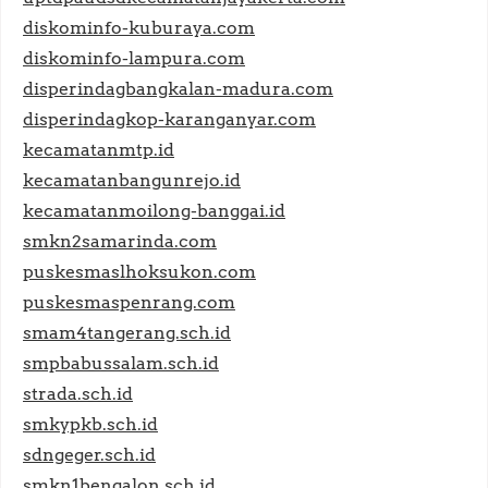
diskominfo-kuburaya.com
diskominfo-lampura.com
disperindagbangkalan-madura.com
disperindagkop-karanganyar.com
kecamatanmtp.id
kecamatanbangunrejo.id
kecamatanmoilong-banggai.id
smkn2samarinda.com
puskesmaslhoksukon.com
puskesmaspenrang.com
smam4tangerang.sch.id
smpbabussalam.sch.id
strada.sch.id
smkypkb.sch.id
sdngeger.sch.id
smkn1bengalon.sch.id