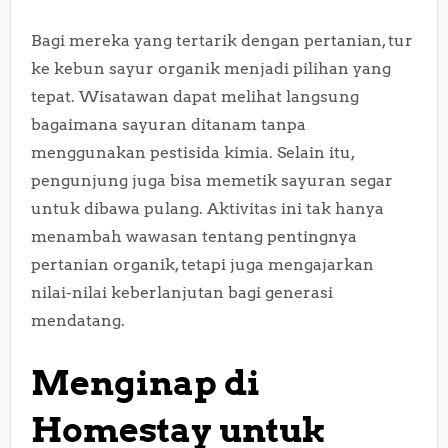
Bagi mereka yang tertarik dengan pertanian, tur
ke kebun sayur organik menjadi pilihan yang
tepat. Wisatawan dapat melihat langsung
bagaimana sayuran ditanam tanpa
menggunakan pestisida kimia. Selain itu,
pengunjung juga bisa memetik sayuran segar
untuk dibawa pulang. Aktivitas ini tak hanya
menambah wawasan tentang pentingnya
pertanian organik, tetapi juga mengajarkan
nilai-nilai keberlanjutan bagi generasi
mendatang.
Menginap di
Homestay untuk