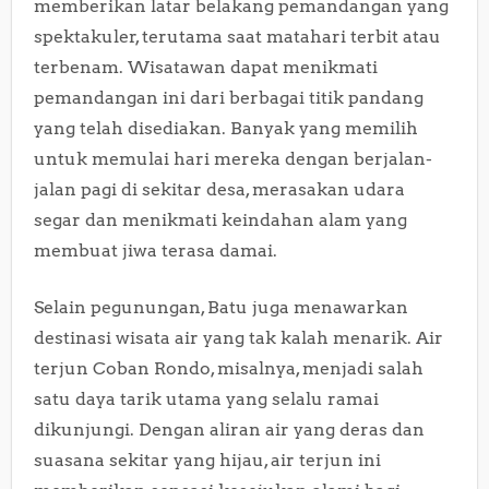
memberikan latar belakang pemandangan yang
spektakuler, terutama saat matahari terbit atau
terbenam. Wisatawan dapat menikmati
pemandangan ini dari berbagai titik pandang
yang telah disediakan. Banyak yang memilih
untuk memulai hari mereka dengan berjalan-
jalan pagi di sekitar desa, merasakan udara
segar dan menikmati keindahan alam yang
membuat jiwa terasa damai.
Selain pegunungan, Batu juga menawarkan
destinasi wisata air yang tak kalah menarik. Air
terjun Coban Rondo, misalnya, menjadi salah
satu daya tarik utama yang selalu ramai
dikunjungi. Dengan aliran air yang deras dan
suasana sekitar yang hijau, air terjun ini