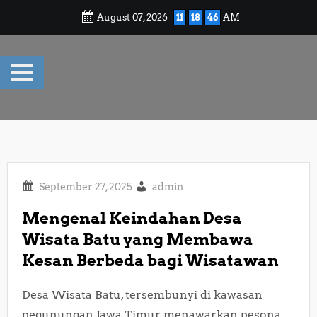
Skip
August 07, 2026
11
18
47
AM
to
content
admin
Mengenal Keindahan Desa
Wisata Batu yang Membawa
Kesan Berbeda bagi Wisatawan
Desa Wisata Batu, tersembunyi di kawasan
pegunungan Jawa Timur, menawarkan pesona