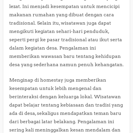
lezat. Ini menjadi kesempatan untuk mencicipi
makanan rumahan yang dibuat dengan cara
tradisional. Selain itu, wisatawan juga dapat
mengikuti kegiatan sehari-hari penduduk,
seperti pergi ke pasar tradisional atau ikut serta
dalam kegiatan desa. Pengalaman ini
memberikan wawasan baru tentang kehidupan
desa yang sederhana namun penuh kehangatan.
Menginap di homestay juga memberikan
kesempatan untuk lebih mengenal dan
berinteraksi dengan keluarga lokal. Wisatawan
dapat belajar tentang kebiasaan dan tradisi yang
ada di desa, sekaligus mendapatkan teman baru
dari berbagai latar belakang. Pengalaman ini
sering kali meninggalkan kesan mendalam dan