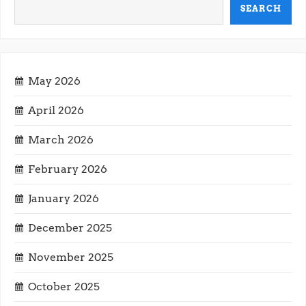
n
SEARCH
a
v
May 2026
i
April 2026
g
March 2026
February 2026
a
January 2026
t
December 2025
i
November 2025
o
October 2025
n