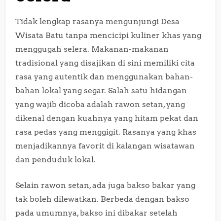
Tidak lengkap rasanya mengunjungi Desa
Wisata Batu tanpa mencicipi kuliner khas yang
menggugah selera. Makanan-makanan
tradisional yang disajikan di sini memiliki cita
rasa yang autentik dan menggunakan bahan-
bahan lokal yang segar. Salah satu hidangan
yang wajib dicoba adalah rawon setan, yang
dikenal dengan kuahnya yang hitam pekat dan
rasa pedas yang menggigit. Rasanya yang khas
menjadikannya favorit di kalangan wisatawan
dan penduduk lokal.
Selain rawon setan, ada juga bakso bakar yang
tak boleh dilewatkan. Berbeda dengan bakso
pada umumnya, bakso ini dibakar setelah