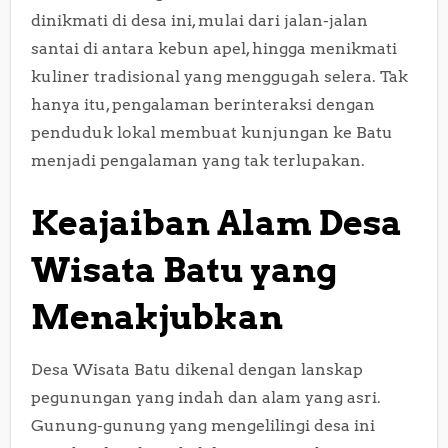
dinikmati di desa ini, mulai dari jalan-jalan
santai di antara kebun apel, hingga menikmati
kuliner tradisional yang menggugah selera. Tak
hanya itu, pengalaman berinteraksi dengan
penduduk lokal membuat kunjungan ke Batu
menjadi pengalaman yang tak terlupakan.
Keajaiban Alam Desa
Wisata Batu yang
Menakjubkan
Desa Wisata Batu dikenal dengan lanskap
pegunungan yang indah dan alam yang asri.
Gunung-gunung yang mengelilingi desa ini