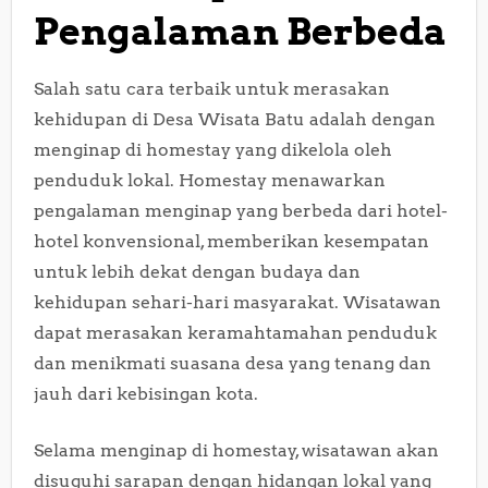
Pengalaman Berbeda
Salah satu cara terbaik untuk merasakan
kehidupan di Desa Wisata Batu adalah dengan
menginap di homestay yang dikelola oleh
penduduk lokal. Homestay menawarkan
pengalaman menginap yang berbeda dari hotel-
hotel konvensional, memberikan kesempatan
untuk lebih dekat dengan budaya dan
kehidupan sehari-hari masyarakat. Wisatawan
dapat merasakan keramahtamahan penduduk
dan menikmati suasana desa yang tenang dan
jauh dari kebisingan kota.
Selama menginap di homestay, wisatawan akan
disuguhi sarapan dengan hidangan lokal yang