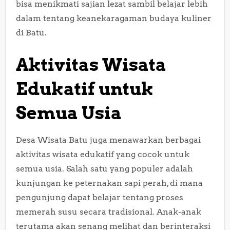
bisa menikmati sajian lezat sambil belajar lebih
dalam tentang keanekaragaman budaya kuliner
di Batu.
Aktivitas Wisata
Edukatif untuk
Semua Usia
Desa Wisata Batu juga menawarkan berbagai
aktivitas wisata edukatif yang cocok untuk
semua usia. Salah satu yang populer adalah
kunjungan ke peternakan sapi perah, di mana
pengunjung dapat belajar tentang proses
memerah susu secara tradisional. Anak-anak
terutama akan senang melihat dan berinteraksi