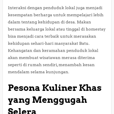
Interaksi dengan penduduk lokal juga menjadi
kesempatan berharga untuk mempelajari lebih
dalam tentang kehidupan di desa. Makan
bersama keluarga lokal atau tinggal di homestay
bisa menjadi cara terbaik untuk merasakan
kehidupan sehari-hari masyarakat Batu.
Kehangatan dan keramahan penduduk lokal
akan membuat wisatawan merasa diterima
seperti di rumah sendiri, menambah kesan
mendalam selama kunjungan.
Pesona Kuliner Khas
yang Menggugah
Selera