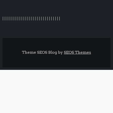
|
|
|
|
|
|
|
|
|
|
|
|
|
|
|
| |
|
|
|
|
|
|
|
|
|
|
|
|
Theme SEOS Blog by
SEOS Themes