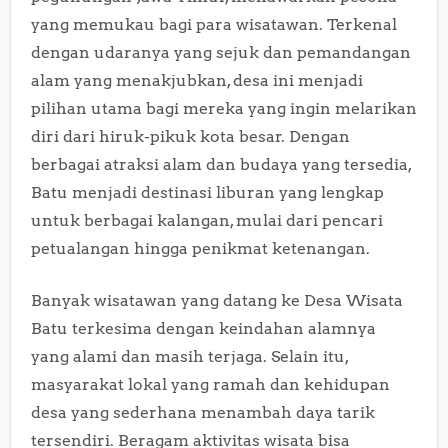
yang memukau bagi para wisatawan. Terkenal
dengan udaranya yang sejuk dan pemandangan
alam yang menakjubkan, desa ini menjadi
pilihan utama bagi mereka yang ingin melarikan
diri dari hiruk-pikuk kota besar. Dengan
berbagai atraksi alam dan budaya yang tersedia,
Batu menjadi destinasi liburan yang lengkap
untuk berbagai kalangan, mulai dari pencari
petualangan hingga penikmat ketenangan.
Banyak wisatawan yang datang ke Desa Wisata
Batu terkesima dengan keindahan alamnya
yang alami dan masih terjaga. Selain itu,
masyarakat lokal yang ramah dan kehidupan
desa yang sederhana menambah daya tarik
tersendiri. Beragam aktivitas wisata bisa