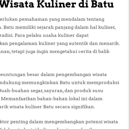
isata Kuliner di Batu
memerlukan pemahaman yang mendalam tentang
. Batu memiliki sejarah panjang dalam hal kuliner,
adisi. Para pelaku usaha kuliner dapat
an pengalaman kuliner yang autentik dan menarik.
n, tetapi juga ingin mengetahui cerita di balik
 keuntungan besar dalam pengembangan wisata
g mendukung memungkinkan Batu untuk memproduksi
Buah-buahan segar, sayuran, dan produk susu
n. Memanfaatkan bahan-bahan lokal ini dalam
ik wisata kuliner Batu secara signifikan.
faktor penting dalam mengembangkan potensi wisata