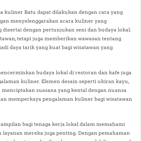
 kuliner Batu dapat dilakukan dengan cara yang
engan menyelenggarakan acara kuliner yang
disertai dengan pertunjukan seni dan budaya lokal.
tawan, tetapi juga memberikan wawasan tentang
adi daya tarik yang kuat bagi wisatawan yang
ncerminkan budaya lokal di restoran dan kafe juga
alaman kuliner. Elemen desain seperti ukiran kayu,
bisa menciptakan suasana yang kental dengan nuansa
dan memperkaya pengalaman kuliner bagi wisatawan
erampilan bagi tenaga kerja lokal dalam memahami
lam layanan mereka juga penting. Dengan pemahaman