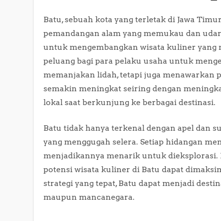
Batu, sebuah kota yang terletak di Jawa Timu
pemandangan alam yang memukau dan udara ya
untuk mengembangkan wisata kuliner yang 
peluang bagi para pelaku usaha untuk menge
memanjakan lidah, tetapi juga menawarkan p
semakin meningkat seiring dengan meningka
lokal saat berkunjung ke berbagai destinasi.
Batu tidak hanya terkenal dengan apel dan su
yang menggugah selera. Setiap hidangan memil
menjadikannya menarik untuk dieksplorasi. 
potensi wisata kuliner di Batu dapat dimaks
strategi yang tepat, Batu dapat menjadi dest
maupun mancanegara.