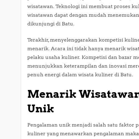
wisatawan. Teknologi ini membuat proses kuli
wisatawan dapat dengan mudah menemukan in
dikunjungi di Batu.
Terakhir, menyelenggarakan kompetisi kulin
menarik. Acara ini tidak hanya menarik wisat
pelaku usaha kuliner. Kompetisi dan bazar 
menunjukkan keterampilan dan inovasi mere
penuh energi dalam wisata kuliner di Batu.
Menarik Wisatawa
Unik
Pengalaman unik menjadi salah satu faktor 
kuliner yang menawarkan pengalaman makan 