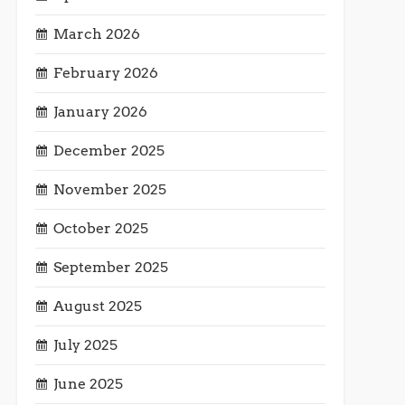
March 2026
February 2026
January 2026
December 2025
November 2025
October 2025
September 2025
August 2025
July 2025
June 2025