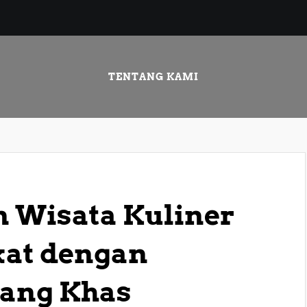
TENTANG KAMI
Wisata Kuliner
kat dengan
yang Khas