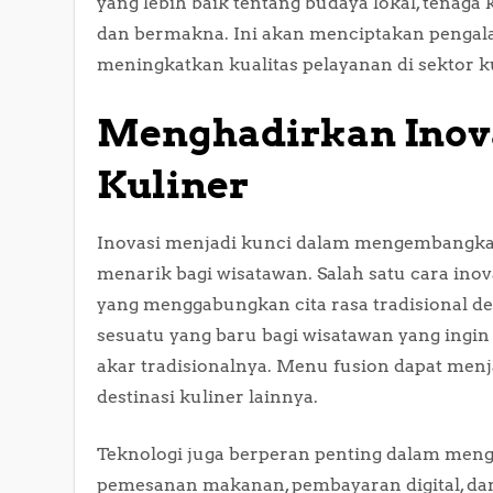
yang lebih baik tentang budaya lokal, tenaga
dan bermakna. Ini akan menciptakan pengala
meningkatkan kualitas pelayanan di sektor k
Menghadirkan Inov
Kuliner
Inovasi menjadi kunci dalam mengembangkan 
menarik bagi wisatawan. Salah satu cara i
yang menggabungkan cita rasa tradisional 
sesuatu yang baru bagi wisatawan yang ingi
akar tradisionalnya. Menu fusion dapat men
destinasi kuliner lainnya.
Teknologi juga berperan penting dalam meng
pemesanan makanan, pembayaran digital, da