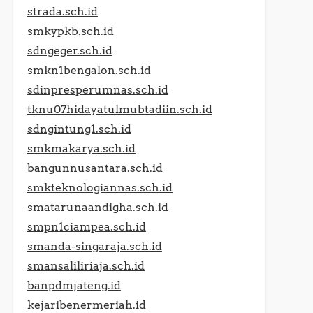
strada.sch.id
smkypkb.sch.id
sdngeger.sch.id
smkn1bengalon.sch.id
sdinpresperumnas.sch.id
tknu07hidayatulmubtadiin.sch.id
sdngintung1.sch.id
smkmakarya.sch.id
bangunnusantara.sch.id
smkteknologiannas.sch.id
smatarunaandigha.sch.id
smpn1ciampea.sch.id
smanda-singaraja.sch.id
smansaliliriaja.sch.id
banpdmjateng.id
kejaribenermeriah.id