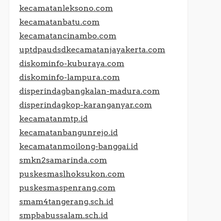
kecamatanleksono.com
kecamatanbatu.com
kecamatancinambo.com
uptdpaudsdkecamatanjayakerta.com
diskominfo-kuburaya.com
diskominfo-lampura.com
disperindagbangkalan-madura.com
disperindagkop-karanganyar.com
kecamatanmtp.id
kecamatanbangunrejo.id
kecamatanmoilong-banggai.id
smkn2samarinda.com
puskesmaslhoksukon.com
puskesmaspenrang.com
smam4tangerang.sch.id
smpbabussalam.sch.id