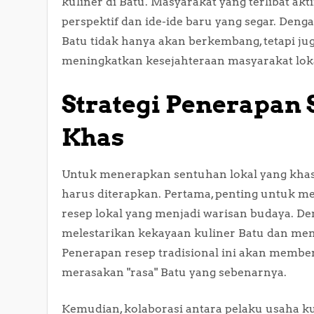
kuliner di Batu. Masyarakat yang terlibat ak
perspektif dan ide-ide baru yang segar. Deng
Batu tidak hanya akan berkembang, tetapi ju
meningkatkan kesejahteraan masyarakat lok
Strategi Penerapan
Khas
Untuk menerapkan sentuhan lokal yang khas d
harus diterapkan. Pertama, penting untuk m
resep lokal yang menjadi warisan budaya. De
melestarikan kekayaan kuliner Batu dan me
Penerapan resep tradisional ini akan membe
merasakan "rasa" Batu yang sebenarnya.
Kemudian, kolaborasi antara pelaku usaha kul