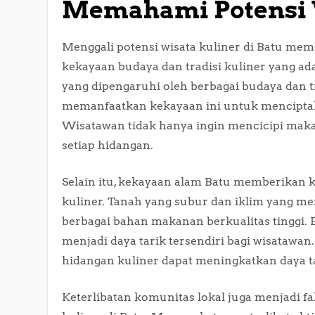
Memahami Potensi W
Menggali potensi wisata kuliner di Batu 
kekayaan budaya dan tradisi kuliner yang ada
yang dipengaruhi oleh berbagai budaya dan tr
memanfaatkan kekayaan ini untuk menciptak
Wisatawan tidak hanya ingin mencicipi makana
setiap hidangan.
Selain itu, kekayaan alam Batu memberikan
kuliner. Tanah yang subur dan iklim yan
berbagai bahan makanan berkualitas tinggi. 
menjadi daya tarik tersendiri bagi wisatawa
hidangan kuliner dapat meningkatkan daya tar
Keterlibatan komunitas lokal juga menjadi 