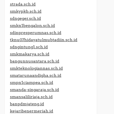
strada.sch.id
smkypkb.sch.id
sdngeger.sch.id
smkn1bengalon.sch.id
sdinpresperumnas.sch.id
tknu07hidayatulmubtadiin.sch.id
sdngintung1.sch.id
smkmakarya.sch.id
bangunnusantara.sch.id
smkteknologiannas.sch.id
smatarunaandigha.sch.id
smpn1ciampea.sch.id
smanda-singaraja.sch.id
smansaliliriaja.sch.id
banpdmjateng.id
kejaribenermeriah.id