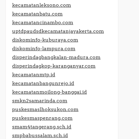
kecamatanleksono.com
kecamatanbatu.com
kecamatancinambo.com
uptdpaudsdkecamatanjayakerta.com
diskominfo-kuburaya.com
diskominfo-lampura.com
disperindagbangkalan-madura.com
disperindagkop-karanganyar.com
kecamatanmtp.id
kecamatanbangunrejo.id
kecamatanmoilong-banggai.id
smkn2samarinda.com
puskesmaslhoksukon.com
puskesmaspenrang.com
smam4tangerang.sch.id
smpbabussalam.sch.id