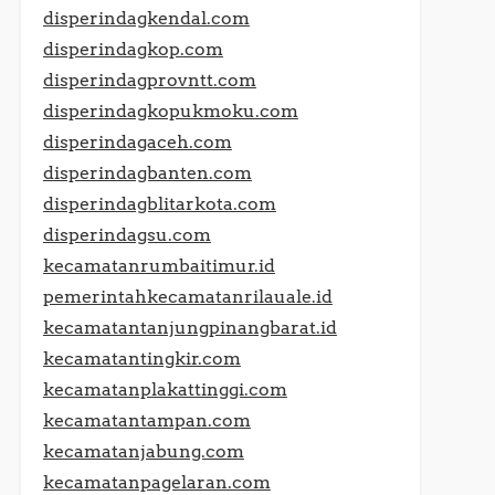
disperindagkendal.com
disperindagkop.com
disperindagprovntt.com
disperindagkopukmoku.com
disperindagaceh.com
disperindagbanten.com
disperindagblitarkota.com
disperindagsu.com
kecamatanrumbaitimur.id
pemerintahkecamatanrilauale.id
kecamatantanjungpinangbarat.id
kecamatantingkir.com
kecamatanplakattinggi.com
kecamatantampan.com
kecamatanjabung.com
kecamatanpagelaran.com