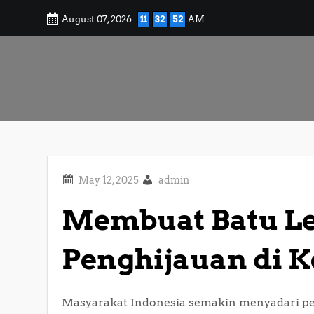
Skip
August 07, 2026
11
32
53
AM
to
content
admin
Membuat Batu Le
Penghijauan di 
Masyarakat Indonesia semakin menyadari pe