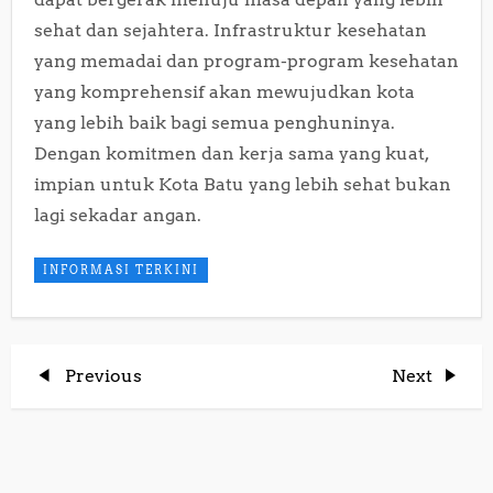
sehat dan sejahtera. Infrastruktur kesehatan
yang memadai dan program-program kesehatan
yang komprehensif akan mewujudkan kota
yang lebih baik bagi semua penghuninya.
Dengan komitmen dan kerja sama yang kuat,
impian untuk Kota Batu yang lebih sehat bukan
lagi sekadar angan.
INFORMASI TERKINI
P
Previous
Next
Previous
Next
Post
Post
o
s