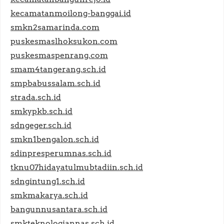
kecamatanmoilong-banggai.id
smkn2samarinda.com
puskesmaslhoksukon.com
puskesmaspenrang.com
smam4tangerang.sch.id
smpbabussalam.sch.id
strada.sch.id
smkypkb.sch.id
sdngeger.sch.id
smkn1bengalon.sch.id
sdinpresperumnas.sch.id
tknu07hidayatulmubtadiin.sch.id
sdngintung1.sch.id
smkmakarya.sch.id
bangunnusantara.sch.id
smkteknologiannas.sch.id