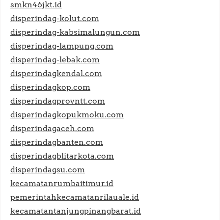
smkn46jkt.id
disperindag-kolut.com
disperindag-kabsimalungun.com
disperindag-lampung.com
disperindag-lebak.com
disperindagkendal.com
disperindagkop.com
disperindagprovntt.com
disperindagkopukmoku.com
disperindagaceh.com
disperindagbanten.com
disperindagblitarkota.com
disperindagsu.com
kecamatanrumbaitimur.id
pemerintahkecamatanrilauale.id
kecamatantanjungpinangbarat.id