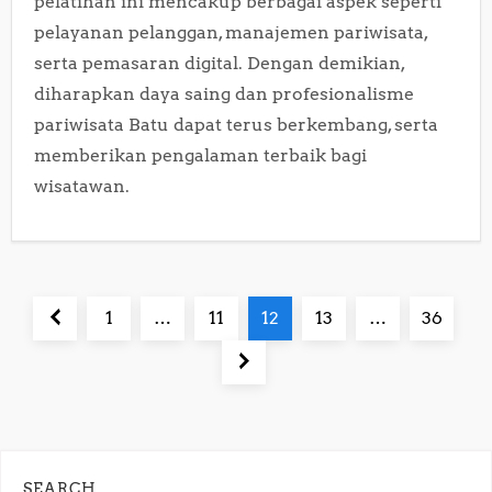
pelatihan ini mencakup berbagai aspek seperti
pelayanan pelanggan, manajemen pariwisata,
serta pemasaran digital. Dengan demikian,
diharapkan daya saing dan profesionalisme
pariwisata Batu dapat terus berkembang, serta
memberikan pengalaman terbaik bagi
wisatawan.
P
Previous
Page
Page
Page
Page
Page
1
…
11
12
13
…
36
o
page
Next
page
s
t
SEARCH