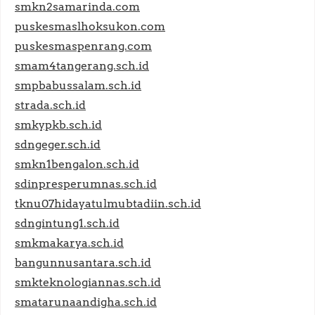
smkn2samarinda.com
puskesmaslhoksukon.com
puskesmaspenrang.com
smam4tangerang.sch.id
smpbabussalam.sch.id
strada.sch.id
smkypkb.sch.id
sdngeger.sch.id
smkn1bengalon.sch.id
sdinpresperumnas.sch.id
tknu07hidayatulmubtadiin.sch.id
sdngintung1.sch.id
smkmakarya.sch.id
bangunnusantara.sch.id
smkteknologiannas.sch.id
smatarunaandigha.sch.id