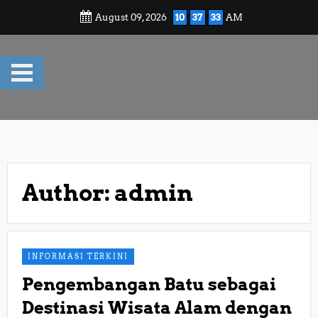
Skip
August 09, 2026
10
37
34
AM
to
content
Author:
admin
INFORMASI TERKINI
Pengembangan Batu sebagai
Destinasi Wisata Alam dengan