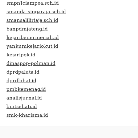
smpn1ciampea.sch.id
smanda-singaraja.sch.id
smansaliliriaja.sch.id
banpdmjateng.id
kejaribenermeriah.id
yankumkejariokut.id
kejaripgk.id
dinaspop-polman.id
dprdpaluta.id
dprdlahat.id
pmbkemenag.id
analisjurnal.id
bmtsehati.id
smk-kharisma.id