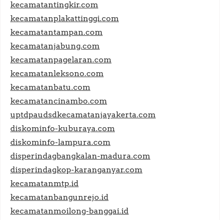
kecamatantingkir.com
kecamatanplakattinggi.com
kecamatantampan.com
kecamatanjabung.com
kecamatanpagelaran.com
kecamatanleksono.com
kecamatanbatu.com
kecamatancinambo.com
uptdpaudsdkecamatanjayakerta.com
diskominfo-kuburaya.com
diskominfo-lampura.com
disperindagbangkalan-madura.com
disperindagkop-karanganyar.com
kecamatanmtp.id
kecamatanbangunrejo.id
kecamatanmoilong-banggai.id